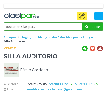
Buscar
Clasipar
Hogar, muebles y jardín / Muebles para el hogar
Silla
Auditorio
VENDO
SILLA
AUDITORIO
Efrain Cardozo
Teléfono:
+59521575985
+595981333229
+595981393755
Email:
mueblescorporativossrl@gmail.com