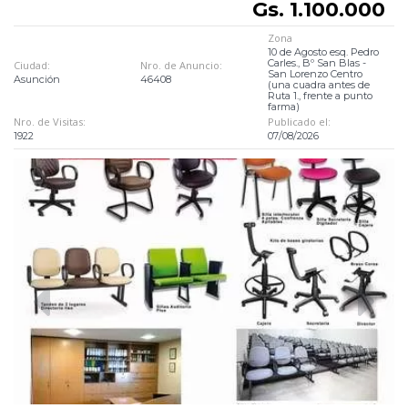
Gs. 1.100.000
Zona
10 de Agosto esq. Pedro
Carles., Bº San Blas -
Ciudad:
Nro. de Anuncio:
San Lorenzo Centro
Asunción
46408
(una cuadra antes de
Ruta 1., frente a punto
farma)
Nro. de Visitas:
Publicado el:
1922
07/08/2026