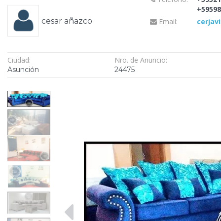
+59598
cesar añazco
Email:
cerjav
Ciudad:
Nro. de Anuncio:
Asunción
24475