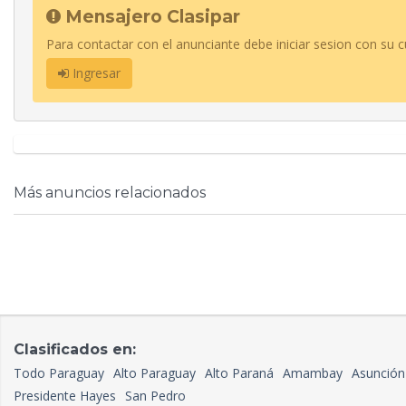
Mensajero Clasipar
Para contactar con el anunciante debe iniciar sesion con su c
Ingresar
Más anuncios relacionados
Clasificados en:
Todo Paraguay
Alto Paraguay
Alto Paraná
Amambay
Asunción
Presidente Hayes
San Pedro