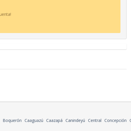
uenta!
Boquerón
Caaguazú
Caazapá
Canindeyú
Central
Concepción