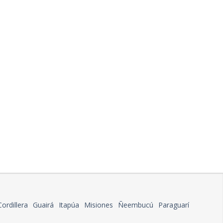
Cordillera
Guairá
Itapúa
Misiones
Ñeembucú
Paraguarí