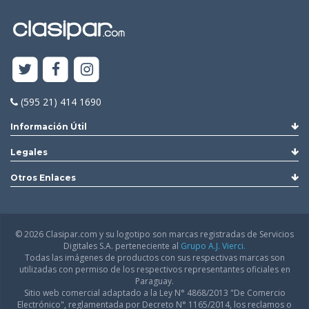
(595 21) 414 1690
Información Útil
Legales
Otros Enlaces
© 2026 Clasipar.com y su logotipo son marcas registradas de Servicios
Digitales S.A. perteneciente al
Grupo A.J. Vierci.
Todas las imágenes de productos con sus respectivas marcas son
utilizadas con permiso de los respectivos representantes oficiales en
Paraguay.
Sitio web comercial adaptado a la Ley N° 4868/2013 "De Comercio
Electrónico", reglamentada por Decreto N° 1165/2014, los reclamos o