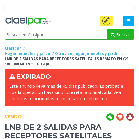
Buscar
Clasipar
Hogar, muebles y jardín / Otros en hogar, muebles y jardín
LNB DE 2 SALIDAS PARA RECEPTORES
SATELITALES REMATO EN GS.
100.000 NUEVO EN CAJA
EXPIRADO
Este anuncio lleva más de 45 días publicado. Es probable
que la operación haya sido concretada o finalizada. Vea
anuncios relacionados a continuación del mismo.
VENDO
LNB DE 2 SALIDAS PARA
RECEPTORES
SATELITALES