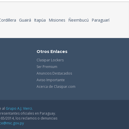
Cordillera
Guairá
Itapúa
Misiones
Ñeembucú
Paraguarí
Otros Enlaces
Clasipar Lockers
Ser Premium
Anuncios Destacados
Aviso Importante
Acerca de Clasipar.com
e al
Grupo A.J. Vierci.
resentantes oficiales en Paraguay.
165/2014, los reclamos o denuncias
dce@mic.gov.py