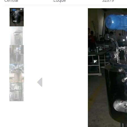
Central
Luque
32579