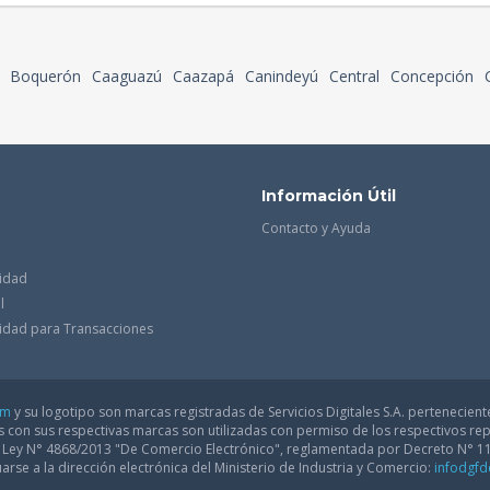
Boquerón
Caaguazú
Caazapá
Canindeyú
Central
Concepción
Información Útil
Contacto y Ayuda
cidad
l
acidad para Transacciones
om
y su logotipo son marcas registradas de Servicios Digitales S.A. pertenecient
con sus respectivas marcas son utilizadas con permiso de los respectivos rep
a Ley N° 4868/2013 "De Comercio Electrónico", reglamentada por Decreto N° 1
arse a la dirección electrónica del Ministerio de Industria y Comercio:
infodgf