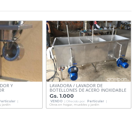
DOR Y
LAVADORA / LAVADOR DE
OR
BOTELLONES DE ACERO INOXIDABLE
Gs. 1.000
Particular
|
VENDO
| Ofrecido por:
Particular
|
 jardín
Otros en hogar, muebles y jardín