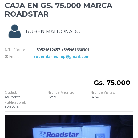
CAJA EN
GS. 75.000 MARCA
ROADSTAR
RUBEN MALDONADO
Teléfono:
+59521612657 +595961660301
Email:
rubendarioshop@gmail.com
Gs. 75.000
Ciudad:
Nro. de Anuncio:
Nro. de Visitas:
Asunción
13399
1434
Publicado el:
16/05/2021