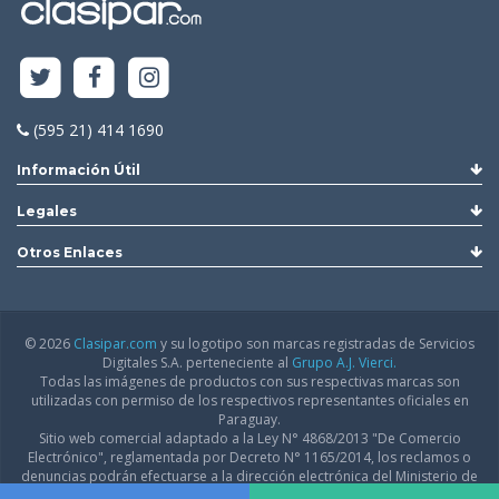
(595 21) 414 1690
Información Útil
Legales
Otros Enlaces
© 2026
Clasipar.com
y su logotipo son marcas registradas de Servicios
Digitales S.A. perteneciente al
Grupo A.J. Vierci.
Todas las imágenes de productos con sus respectivas marcas son
utilizadas con permiso de los respectivos representantes oficiales en
Paraguay.
Sitio web comercial adaptado a la Ley N° 4868/2013 "De Comercio
Electrónico", reglamentada por Decreto N° 1165/2014, los reclamos o
denuncias podrán efectuarse a la dirección electrónica del Ministerio de
Industria y Comercio:
infodgfdce@mic.gov.py