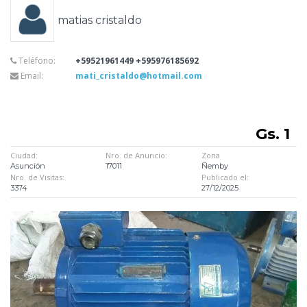
matias cristaldo
Teléfono:
+59521961449 +595976185692
Email:
mati_cristaldo@hotmail.com
Gs. 1
Ciudad:
Nro. de Anuncio:
Zona
Asunción
17011
Ñemby
Nro. de Visitas:
Publicado el:
3374
27/12/2025