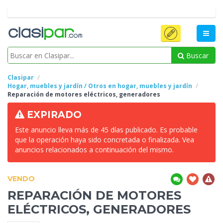
Buscar
Clasipar
Hogar, muebles y jardín / Otros en hogar, muebles y jardín
Reparación de
motores eléctricos, generadores
EXPIRADO
Este anuncio lleva más de 45 días publicado. Es probable
que la operación haya sido concretada o finalizada. Vea
anuncios relacionados a continuación del mismo.
VENDO
REPARACIÓN DE
MOTORES
ELÉCTRICOS, GENERADORES