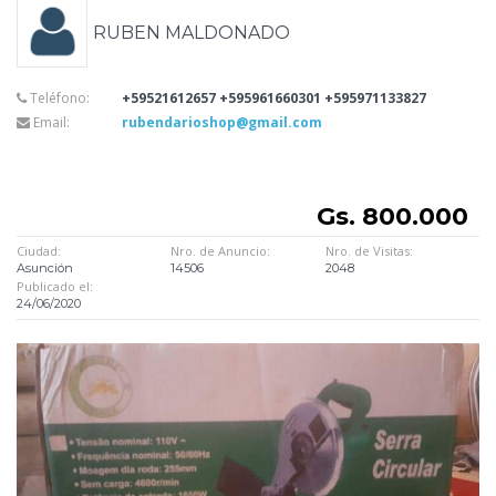
RUBEN MALDONADO
Teléfono:
+59521612657 +595961660301 +595971133827
Email:
rubendarioshop@gmail.com
Gs. 800.000
Ciudad:
Nro. de Anuncio:
Nro. de Visitas:
Asunción
14506
2048
Publicado el:
24/06/2020