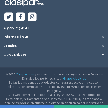
(595 21) 414 1690
Información Útil
Legales
Otros Enlaces
© 2026
Clasipar.com
y su logotipo son marcas registradas de Servicios
Digitales S.A. perteneciente al
Grupo A.J. Vierci.
Todas las imágenes de productos con sus respectivas marcas son
utilizadas con permiso de los respectivos representantes oficiales en
Paraguay.
Sitio web comercial adaptado a la Ley N° 4868/2013 "De Comercio
Electrónico", reglamentada por Decreto N° 1165/2014, los reclamos o
denuncias podrán efectuarse a la dirección electrónica del Ministerio de
Industria y Comercio:
infodgfdce@mic.gov.py