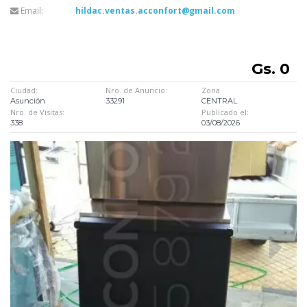
Email:
hildac.ventas.acconfort@gmail.com
Gs. 0
Ciudad:
Nro. de Anuncio:
Zona
Asunción
33291
CENTRAL
Nro. de Visitas:
Publicado el:
338
03/08/2026