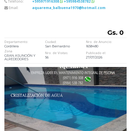
Teléfono:
+595971916308
+595984538782
Email:
aquarema_balbuena1970@hotmail.com
Gs. 0
Departamento:
Ciudad:
Nro. de Anuncio:
Cordillera
San Bernardino
1658480
Zona
Nro. de Visitas:
Publicado el:
GRAN ASUNCIÓN Y
56
27/07/2026
ALREDEDORES