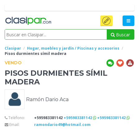
Buscar
Clasipar
Hogar, muebles y jardín / Piscinas y accesorios
Pisos
durmientes símil madera
VENDO
PISOS
DURMIENTES SÍMIL
MADERA
Ramón Dario Aca
Teléfono:
+595983381142
+595983381142
+595983381142
Email:
ramondario49@hotmail.com