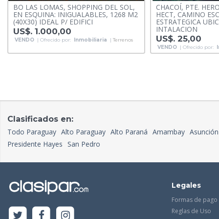
BO LAS LOMAS, SHOPPING DEL SOL,
CHACOÍ, PTE. HER
EN ESQUINA: INIGUALABLES, 1268 M2
HECT, CAMINO ESC
(40X30) IDEAL P/ EDIFICI
ESTRATEGICA UBIC
INTALACION
US$. 1.000,00
US$. 25,00
VENDO
| Ofrecido por:
Inmobiliaria
|
Terrenos
VENDO
| Ofrecido por:
Clasificados en:
Todo Paraguay
Alto Paraguay
Alto Paraná
Amambay
Asunción
Presidente Hayes
San Pedro
Legales
Formas de pago
Reglas de Uso