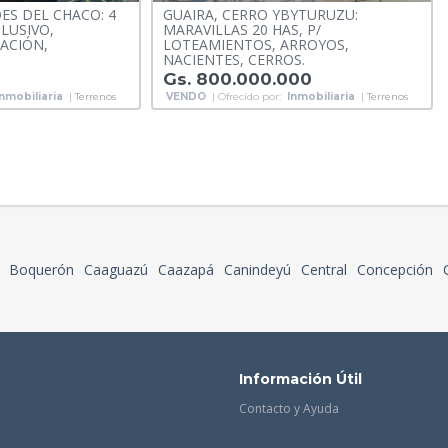
OES DEL CHACO: 4
GUAIRA, CERRO YBYTURUZU:
LUSIVO,
MARAVILLAS 20 HAS, P/
ACIÓN,
LOTEAMIENTOS, ARROYOS,
NACIENTES, CERROS.
Gs. 800.000.000
Inmobiliaria
|
Terrenos
VENDO
| Ofrecido por:
Inmobiliaria
|
Terrenos
Boquerón
Caaguazú
Caazapá
Canindeyú
Central
Concepción
Información Útil
Contacto y Ayuda