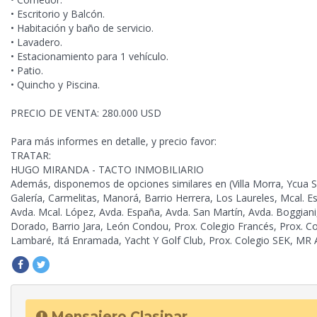
• Escritorio y Balcón.
• Habitación y baño de servicio.
• Lavadero.
• Estacionamiento para 1 vehículo.
• Patio.
• Quincho y Piscina.
PRECIO DE VENTA: 280.000 USD
Para más informes en detalle, y precio favor:
TRATAR:
HUGO MIRANDA - TACTO INMOBILIARIO
Además,
disponemos de opciones similares en (Villa Morra, Ycua S
Galería, Carmelitas, Manorá, Barrio Herrera, Los Laureles, Mcal. Es
Avda. Mcal. López, Avda. España, Avda. San Martín, Avda. Boggiani
Dorado, Barrio Jara, León Condou, Prox. Colegio Francés, Prox. Co
Lambaré, Itá Enramada, Yacht Y Golf Club, Prox. Colegio SEK, MR A
Mensajero Clasipar