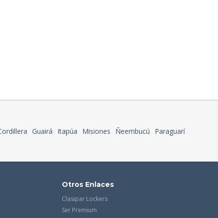
Cordillera
Guairá
Itapúa
Misiones
Ñeembucú
Paraguarí
Otros Enlaces
Clasipar Lockers
Ser Premium