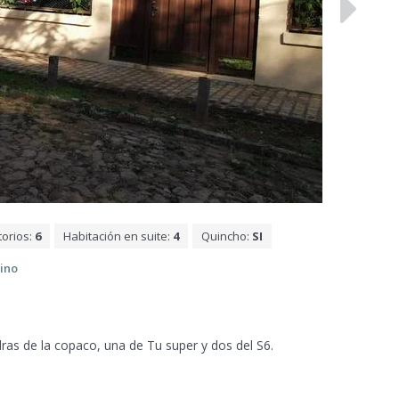
torios:
6
Habitación en suite:
4
Quincho:
SI
dino
dras de la copaco, una de Tu
super y dos del S6.