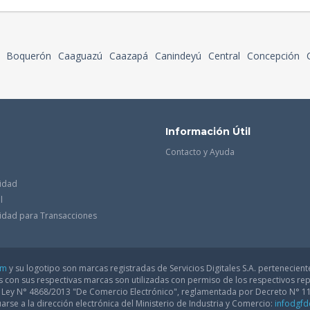
Boquerón
Caaguazú
Caazapá
Canindeyú
Central
Concepción
Información Útil
Contacto y Ayuda
cidad
l
acidad para Transacciones
om
y su logotipo son marcas registradas de Servicios Digitales S.A. pertenecient
con sus respectivas marcas son utilizadas con permiso de los respectivos rep
a Ley N° 4868/2013 "De Comercio Electrónico", reglamentada por Decreto N° 1
arse a la dirección electrónica del Ministerio de Industria y Comercio:
infodgf