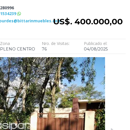
280996
81534239
US$. 400.000,00
ourdes@bittarinmuebles.com
Zona
Nro. de Visitas:
Publicado el:
PLENO CENTRO
76
04/08/2025