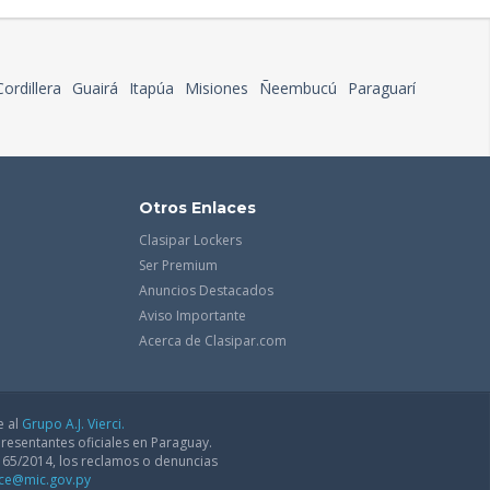
Cordillera
Guairá
Itapúa
Misiones
Ñeembucú
Paraguarí
Otros Enlaces
Clasipar Lockers
Ser Premium
Anuncios Destacados
Aviso Importante
Acerca de Clasipar.com
e al
Grupo A.J. Vierci.
resentantes oficiales en Paraguay.
165/2014, los reclamos o denuncias
dce@mic.gov.py