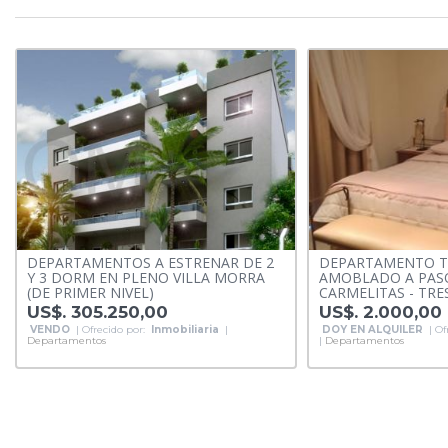
DEPARTAMENTOS A ESTRENAR DE 2
DEPARTAMENTO 
Y 3 DORM EN PLENO VILLA MORRA
AMOBLADO A PAS
(DE PRIMER NIVEL)
CARMELITAS - TR
US$. 305.250,00
US$. 2.000,00
VENDO
| Ofrecido por:
Inmobiliaria
|
DOY EN ALQUILER
| Of
Departamentos
|
Departamentos