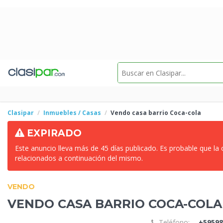
Clasipar
Inmuebles / Casas
Vendo casa
barrio Coca-cola
EXPIRADO
Este anuncio lleva más de 45 días publicado. Es probable que la
relacionados a continuación del mismo.
VENDO
VENDO CASA
BARRIO COCA-COLA
Teléfono:
+59598