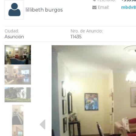
Email:
mbdv8
lillibeth burgos
Ciudad:
Nro. de Anuncio:
Asunción
11435