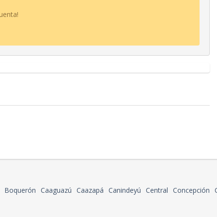
uenta!
Boquerón
Caaguazú
Caazapá
Canindeyú
Central
Concepción