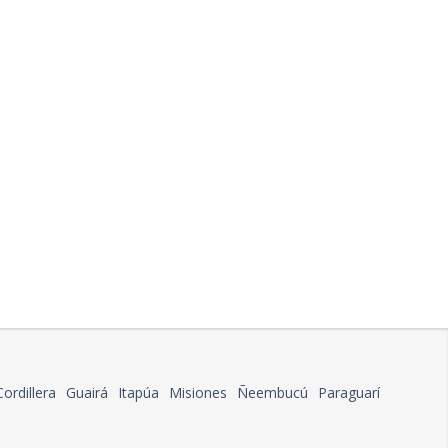
Cordillera
Guairá
Itapúa
Misiones
Ñeembucú
Paraguarí