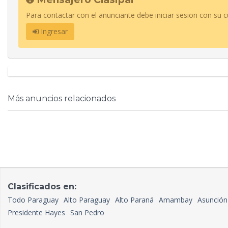
Para contactar con el anunciante debe iniciar sesion con su c
Ingresar
Más anuncios relacionados
Clasificados en:
Todo Paraguay
Alto Paraguay
Alto Paraná
Amambay
Asunción
Presidente Hayes
San Pedro