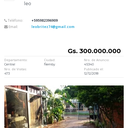
leo
Teléfono:
+595982396909
Email:
leobritez74@gmail.com
Gs. 300.000.000
Departamento:
Ciudad:
Nro. de Anuncio:
Central
Ñemby
45340
Nro. de Visitas:
Publicado el:
473
12/12/2018