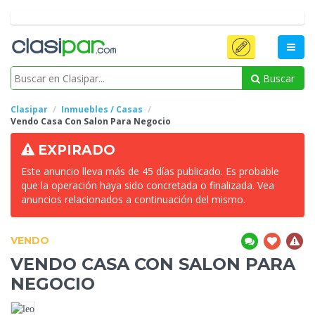
Buscar
Clasipar
Inmuebles / Casas
Vendo Casa
Con Salon Para Negocio
EXPIRADO
Este anuncio lleva más de 45 días publicado. Es probable
que la operación haya sido concretada o finalizada. Vea
anuncios relacionados a continuación del mismo.
VENDO
VENDO CASA
CON SALON PARA
NEGOCIO