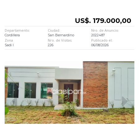
US$. 179.000,00
Departamento:
Ciudad:
Nro. de Anuncio:
Cordillera
San Bernardino
2022487
Zona
Nro. de Visitas:
Publicado el:
Sadi I
226
06/08/2026