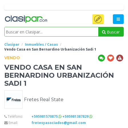
Buscar
Clasipar
Inmuebles / Casas
Vendo Casa en
San Bernardino Urbanización Sadi 1
VENDO
VENDO CASA EN
SAN
BERNARDINO URBANIZACIÓN
SADI 1
Fretes Real State
Teléfono:
+595981570875
+595981387829
Email:
fretesyasociados@gmail.com