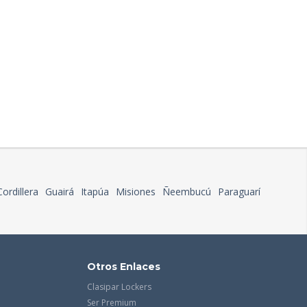
Cordillera
Guairá
Itapúa
Misiones
Ñeembucú
Paraguarí
Otros Enlaces
Clasipar Lockers
Ser Premium