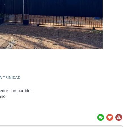
MA
TRINIDAD
medor compartidos.
año.