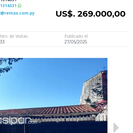
71314331
US$. 269.000,00
l@remax.com.py
Nro. de Visitas:
Publicado el:
33
27/05/2025