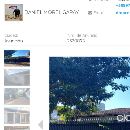
+5959
DANIEL MOREL GARAY
Email:
dmore
Ciudad:
Nro. de Anuncio:
Asunción
2320875