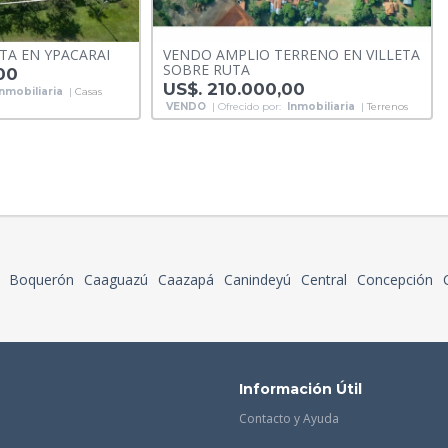
TA EN YPACARAI
VENDO AMPLIO TERRENO EN VILLETA
SOBRE RUTA
00
US$. 210.000,00
Inmobiliaria
|
Casas
VENDO
| Ofrecido por:
Inmobiliaria
|
Terrenos
Boquerón
Caaguazú
Caazapá
Canindeyú
Central
Concepción
Información Útil
Contacto y Ayuda