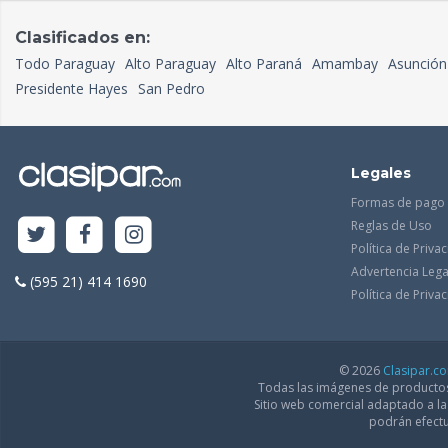
Clasificados en:
Todo Paraguay
Alto Paraguay
Alto Paraná
Amambay
Asunción
Presidente Hayes
San Pedro
Legales
Formas de pago
Reglas de Uso
Política de Priva
Advertencia Lega
(595 21) 414 1690
Política de Priv
© 2026
Clasipar.c
Todas las imágenes de productos 
Sitio web comercial adaptado a l
podrán efectu