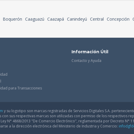
Boquerón
Caaguazú
Caazapá
Canindeyú
Central
Concepción
Información Útil
Contacto y Ayuda
cidad
l
acidad para Transacciones
om
y su logotipo son marcas registradas de Servicios Digitales S.A. pertenecient
con sus respectivas marcas son utilizadas con permiso de los respectivos rep
a Ley N° 4868/2013 "De Comercio Electrónico", reglamentada por Decreto N° 1
arse a la dirección electrónica del Ministerio de Industria y Comercio:
infodgf