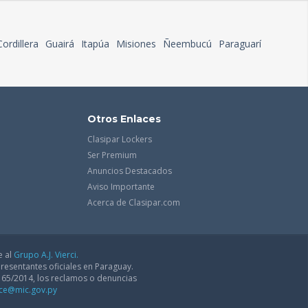
Cordillera
Guairá
Itapúa
Misiones
Ñeembucú
Paraguarí
Otros Enlaces
Clasipar Lockers
Ser Premium
Anuncios Destacados
Aviso Importante
Acerca de Clasipar.com
e al
Grupo A.J. Vierci.
resentantes oficiales en Paraguay.
165/2014, los reclamos o denuncias
dce@mic.gov.py