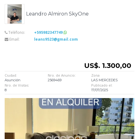
Leandro Almiron SkyOne
Teléfono:
+595982347749
Email:
leans9523@gmail.com
US$. 1.300,00
Ciudad:
Nro. de Anuncio:
Zona
Asunción
2569469
LAS MERCEDES
Nro. de Visitas:
Publicado el:
8
17/07/2025