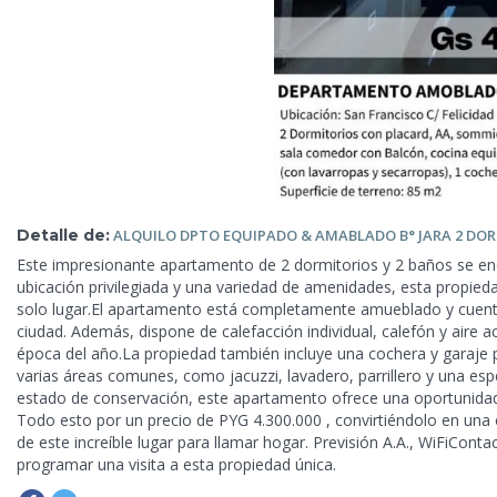
Detalle de:
ALQUILO DPTO EQUIPADO &
AMABLADO B° JARA 2 DOR
Este impresionante apartamento de 2 dormitorios y 2 baños se enc
ubicación privilegiada y una variedad de amenidades, esta propied
solo lugar.El apartamento está completamente amueblado y cuenta
ciudad. Además, dispone de calefacción individual, calefón y aire 
época del año.La propiedad también incluye una cochera y garaje
varias áreas comunes, como jacuzzi, lavadero, parrillero y una esp
estado de conservación, este apartamento ofrece una oportunidad 
Todo esto por un precio de PYG 4.300.000 , convirtiéndolo en una o
de este increíble lugar para llamar hogar. Previsión A.A., WiFiCo
programar una visita a esta propiedad única.