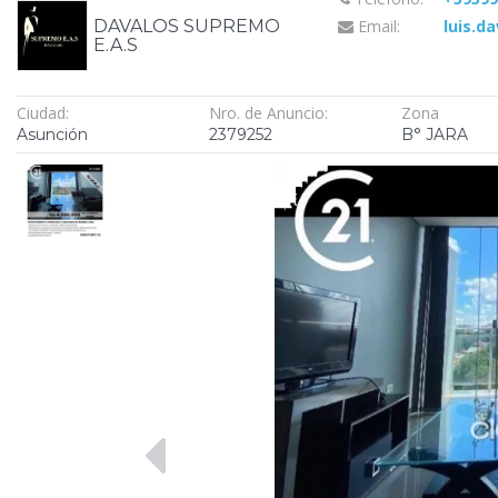
DAVALOS SUPREMO
Email:
luis.d
E.A.S
Ciudad:
Nro. de Anuncio:
Zona
Asunción
2379252
B° JARA