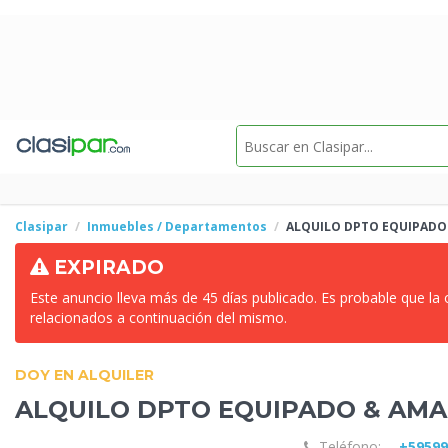
Clasipar
Inmuebles / Departamentos
ALQUILO DPTO EQUIPADO
EXPIRADO
Este anuncio lleva más de 45 días publicado. Es probable que la
relacionados a continuación del mismo.
DOY EN ALQUILER
ALQUILO DPTO EQUIPADO &
AMA
Teléfono:
+5959