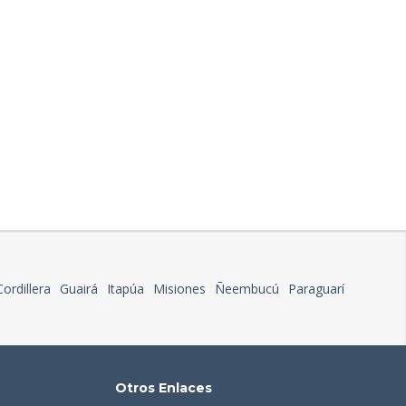
Cordillera
Guairá
Itapúa
Misiones
Ñeembucú
Paraguarí
Otros Enlaces