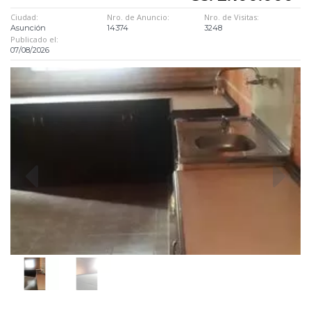
Ciudad:
Nro. de Anuncio:
Nro. de Visitas:
Asunción
14374
3248
Publicado el:
07/08/2026