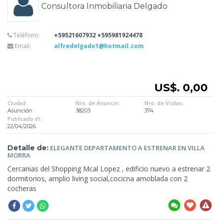
Consultora Inmobiliaria Delgado
Teléfono:
+59521607932 +595981924478
Email:
alfredelgado1@hotmail.com
US$. 0,00
Ciudad:
Nro. de Anuncio:
Nro. de Visitas:
Asunción
38203
374
Publicado el:
22/04/2026
Detalle de:
ELEGANTE DEPARTAMENTO A ESTRENAR EN VILLA
MORRA
Cercanias del Shopping Mcal Lopez , edificio nuevo a estrenar 2
dormitorios, amplio living social,cocicna amoblada
con 2
cocheras