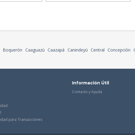
Boquerón
Caaguazú
Caazapá
Canindeyú
Central
Concepción
Información Útil
Contacto y Ayuda
cidad
l
acidad para Transacciones