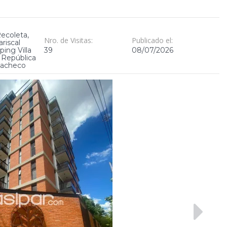
Recoleta,
Nro. de Visitas:
Publicado el:
riscal
ing Villa
39
08/07/2026
 República
Pacheco