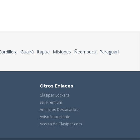
Cordillera
Guairá
Itapúa
Misiones
Ñeembucú
Paraguarí
Otros Enlaces
Clasipar Lockers
Ser Premium
Anuncios Destacados
Aviso Importante
Acerca de Clasipar.com