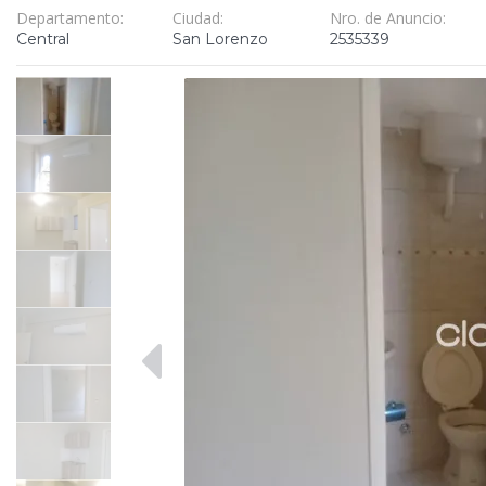
Departamento:
Ciudad:
Nro. de Anuncio:
Central
San Lorenzo
2535339