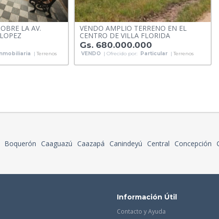
OBRE LA AV.
VENDO AMPLIO TERRENO EN EL
 LOPEZ
CENTRO DE VILLA FLORIDA
Gs. 680.000.000
Inmobiliaria
|
Terrenos
VENDO
| Ofrecido por:
Particular
|
Terrenos
Boquerón
Caaguazú
Caazapá
Canindeyú
Central
Concepción
Información Útil
Contacto y Ayuda