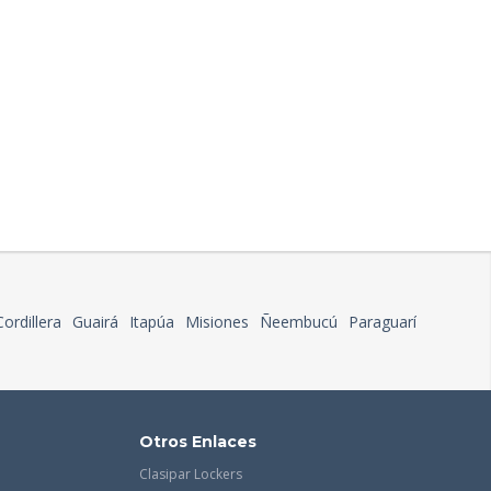
Cordillera
Guairá
Itapúa
Misiones
Ñeembucú
Paraguarí
Otros Enlaces
Clasipar Lockers