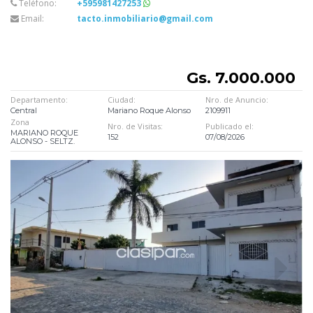
Teléfono:
+595981427253
Email:
tacto.inmobiliario@gmail.com
Gs. 7.000.000
Departamento:
Ciudad:
Nro. de Anuncio:
Central
Mariano Roque Alonso
2109911
Zona
Nro. de Visitas:
Publicado el:
MARIANO ROQUE
152
07/08/2026
ALONSO - SELTZ.