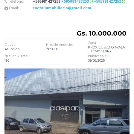
Teléfono:
+595981427253
+595981427253
+595981427253
Email:
tacto.inmobiliario@gmail.com
Gs. 10.000.000
Zona
Ciudad:
Nro. de Anuncio:
PROX. EUSEBIO AYALA
Asunción
2179958
– TEMBETARY
Nro. de Visitas:
Publicado el:
195
09/08/2026