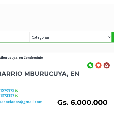
 Mburucuya, en Condominio
BARRIO MBURUCUYA, EN
81570875
91972897
Gs. 6.000.000
syasociados@gmail.com