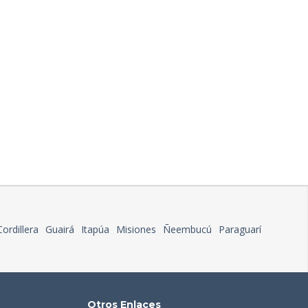
Cordillera
Guairá
Itapúa
Misiones
Ñeembucú
Paraguarí
Otros Enlaces