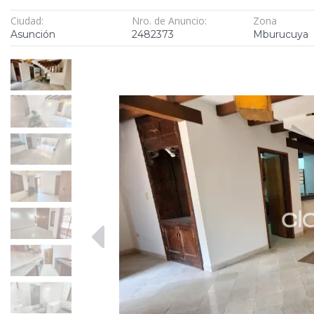
Ciudad:
Nro. de Anuncio:
Zona
Asunción
2482373
Mburucuya