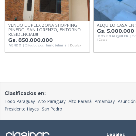
VENDO DUPLEX ZONA SHOPPING
ALQUILO CASA EN
PINEDO, SAN LORENZO, ENTORNO
Gs. 5.000.000
RESIDENCIAL!!!
DOY EN ALQUILER
| Of
Gs. 850.000.000
|
Casas
VENDO
| Ofrecido por:
Inmobiliaria
|
Duplex
Clasificados en:
Todo Paraguay
Alto Paraguay
Alto Paraná
Amambay
Asunción
Presidente Hayes
San Pedro
Legales