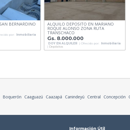
 SAN BERNARDINO
ALQUILO DEPOSITO EN MARIANO
ROQUE ALONSO ZONA RUTA
TRANSCHACO
recido por:
Inmobiliaria
Gs. 8.000.000
DOY EN ALQUILER
| Ofrecido por:
Inmobiliaria
|
Depósitos
Boquerón
Caaguazú
Caazapá
Canindeyú
Central
Concepción
Información Útil