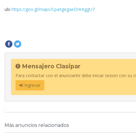
ubi
https://goo.gl/maps/CpaXgegaeDHrAggU7
Mensajero Clasipar
Para contactar con el anunciante debe iniciar sesion con su c
Ingresar
Más anuncios relacionados