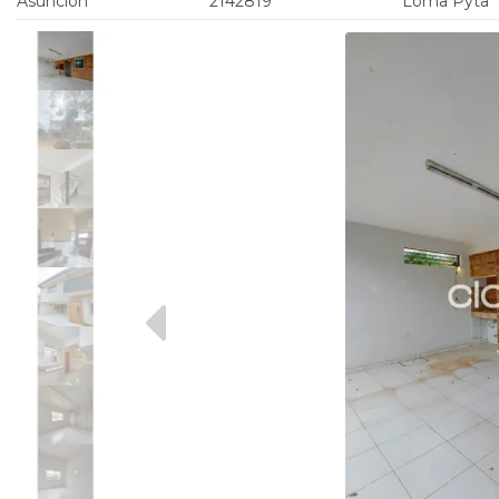
Asunción
2142819
Loma Pyta