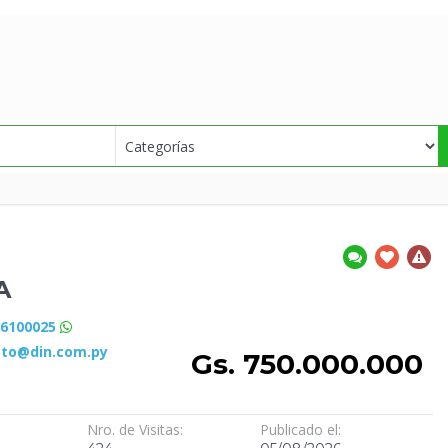
A
86100025
cto@din.com.py
Gs. 750.000.000
Nro. de Visitas:
Publicado el: