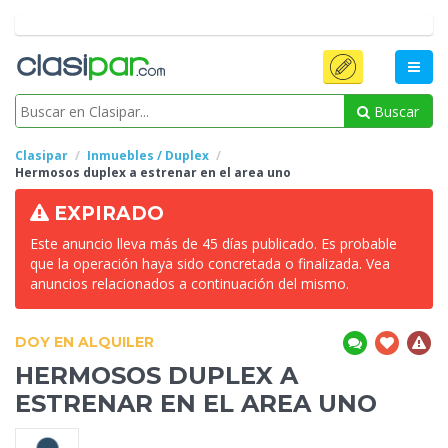
Buscar
Clasipar
Inmuebles / Duplex
Hermosos duplex a
estrenar en el area uno
EXPIRADO
Este anuncio lleva más de 45 días publicado. Es probable
que la operación haya sido concretada o finalizada. Vea
anuncios relacionados a continuación del mismo.
DOY EN ALQUILER
HERMOSOS DUPLEX A
ESTRENAR EN EL AREA UNO