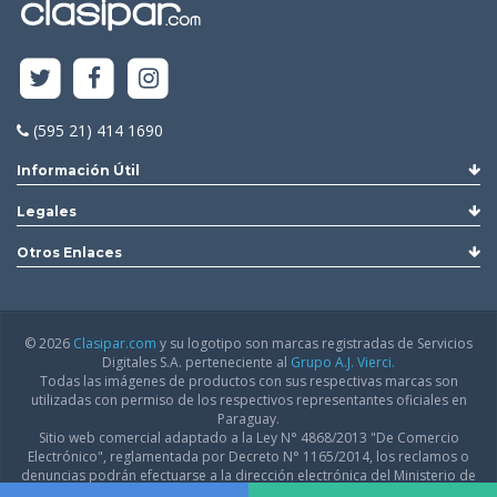
(595 21) 414 1690
Información Útil
Legales
Otros Enlaces
© 2026
Clasipar.com
y su logotipo son marcas registradas de Servicios
Digitales S.A. perteneciente al
Grupo A.J. Vierci.
Todas las imágenes de productos con sus respectivas marcas son
utilizadas con permiso de los respectivos representantes oficiales en
Paraguay.
Sitio web comercial adaptado a la Ley N° 4868/2013 "De Comercio
Electrónico", reglamentada por Decreto N° 1165/2014, los reclamos o
denuncias podrán efectuarse a la dirección electrónica del Ministerio de
Industria y Comercio:
infodgfdce@mic.gov.py