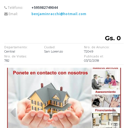
Teléfono:
+595982749044
Email:
benjaminracchi@hotmail.com
Gs. 0
Departamento:
Ciudad:
Nro. de Anuncio:
Central
San Lorenzo
72049
Nro. de Visitas:
Publicado el:
782
03/12/2018