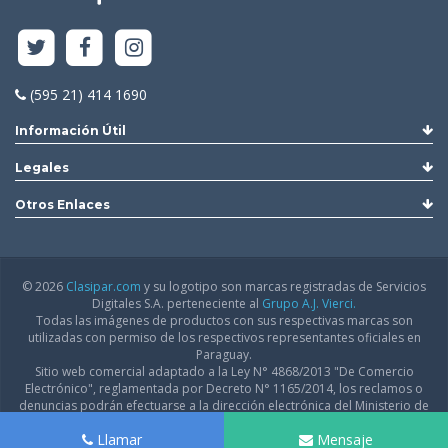
(595 21) 414 1690
Información Útil
Legales
Otros Enlaces
© 2026
Clasipar.com
y su logotipo son marcas registradas de Servicios
Digitales S.A. perteneciente al
Grupo A.J. Vierci.
Todas las imágenes de productos con sus respectivas marcas son
utilizadas con permiso de los respectivos representantes oficiales en
Paraguay.
Sitio web comercial adaptado a la Ley N° 4868/2013 "De Comercio
Electrónico", reglamentada por Decreto N° 1165/2014, los reclamos o
denuncias podrán efectuarse a la dirección electrónica del Ministerio de
Industria y Comercio:
infodgfdce@mic.gov.py
Llamar
Mensaje