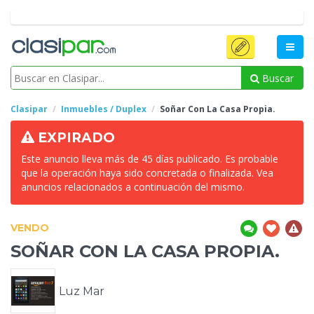
Buscar
Clasipar
Inmuebles / Duplex
Soñar Con La Casa
Propia.
EXPIRADO
Este anuncio lleva más de 45 días publicado. Es probable
que la operación haya sido concretada o finalizada. Vea
anuncios relacionados a continuación del mismo.
VENDO
SOÑAR CON LA CASA
PROPIA.
Luz Mar