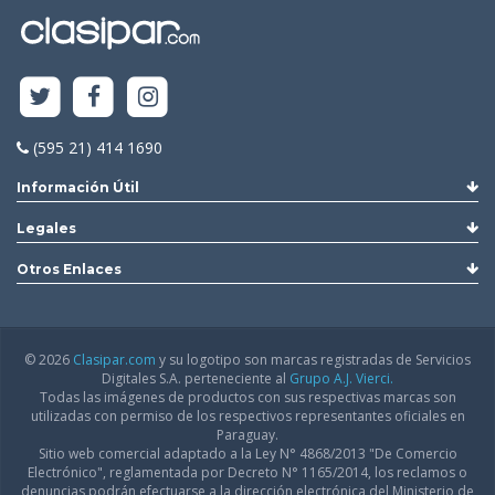
(595 21) 414 1690
Información Útil
Legales
Otros Enlaces
© 2026
Clasipar.com
y su logotipo son marcas registradas de Servicios
Digitales S.A. perteneciente al
Grupo A.J. Vierci.
Todas las imágenes de productos con sus respectivas marcas son
utilizadas con permiso de los respectivos representantes oficiales en
Paraguay.
Sitio web comercial adaptado a la Ley N° 4868/2013 "De Comercio
Electrónico", reglamentada por Decreto N° 1165/2014, los reclamos o
denuncias podrán efectuarse a la dirección electrónica del Ministerio de