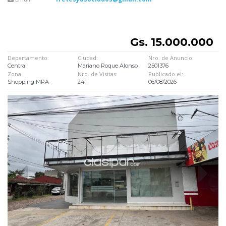
Gs. 15.000.000
Departamento:
Ciudad:
Nro. de Anuncio:
Central
Mariano Roque Alonso
2501376
Zona
Nro. de Visitas:
Publicado el:
Shopping MRA
241
06/08/2026