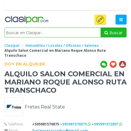
Buscar
Clasipar
Inmuebles / Locales / Oficinas / Salones
Alquilo Salon
Comercial en Mariano Roque Alonso Ruta
Transchaco
DOY EN ALQUILER
ALQUILO SALON
COMERCIAL EN
MARIANO ROQUE ALONSO RUTA
TRANSCHACO
Fretes Real State
Teléfono:
+595981570875
+595981570875
+595991972897
Email:
fretesyasociados@gmail.com