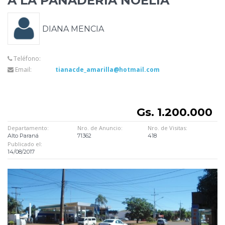
A LA PANADERIA NOELIA
DIANA MENCIA
Teléfono:
Email:
tianacde_amarilla@hotmail.com
Gs. 1.200.000
Departamento:
Nro. de Anuncio:
Nro. de Visitas:
Alto Paraná
71362
418
Publicado el:
14/08/2017