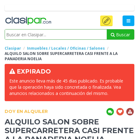
Buscar
Clasipar
Inmuebles / Locales / Oficinas / Salones
ALQUILO SALON SOBRE SUPERCARRETERA CASI
FRENTE A LA
PANADERIA NOELIA
EXPIRADO
Este anuncio lleva más de 45 días publicado. Es probable
que la operación haya sido concretada o finalizada. Vea
anuncios relacionados a continuación del mismo.
DOY EN ALQUILER
ALQUILO SALON SOBRE
SUPERCARRETERA CASI
FRENTE