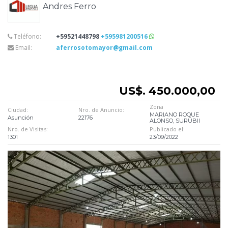
Andres Ferro
Teléfono:
+59521448798
+595981200516
Email:
aferrosotomayor@gmail.com
US$. 450.000,00
Zona
Ciudad:
Nro. de Anuncio:
MARIANO ROQUE
Asunción
22176
ALONSO, SURUBII
Nro. de Visitas:
Publicado el:
1301
23/09/2022