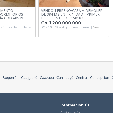
AMENTO
VENDO TERRENO/CASA A DEMOLER
DORMITORIOS
DE 384 M2 EN TRINIDAD - PRIMER
ÍA COD A0539
PRESIDENTE COD: V0182
Gs. 1.200.000.000
recido por:
Inmobiliaria
VENDO
| Ofrecido por:
Inmobiliaria
|
Casas
Boquerón
Caaguazú
Caazapá
Canindeyú
Central
Concepción
Información Útil
Contacto y Ayuda