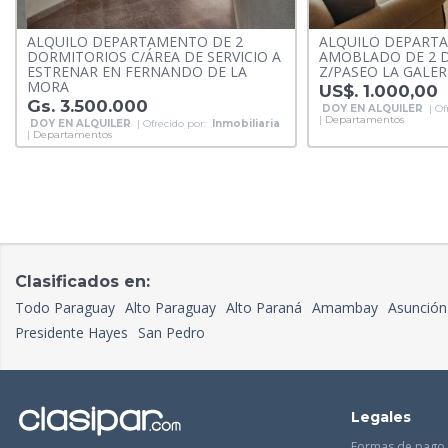
ALQUILO DEPARTAMENTO DE 2
ALQUILO DEPART
DORMITORIOS C/ÁREA DE SERVICIO A
AMOBLADO DE 2 
ESTRENAR EN FERNANDO DE LA
Z/PASEO LA GALER
MORA
US$. 1.000,00
Gs. 3.500.000
DOY EN ALQUILER
| Of
|
Departamentos
DOY EN ALQUILER
| Ofrecido por:
Inmobiliaria
|
Departamentos
Clasificados en:
Todo Paraguay
Alto Paraguay
Alto Paraná
Amambay
Asunción
Presidente Hayes
San Pedro
Legales
Formas de pago