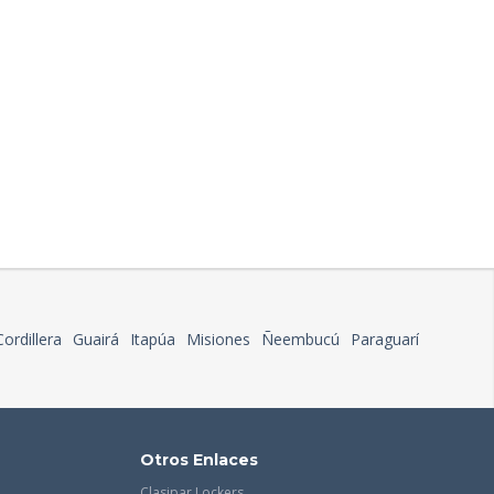
Cordillera
Guairá
Itapúa
Misiones
Ñeembucú
Paraguarí
Otros Enlaces
Clasipar Lockers