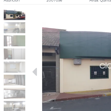
Asunción
2007056
Avda. Quint