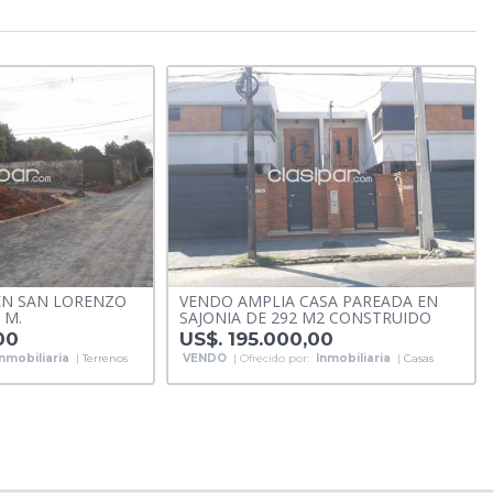
EN SAN LORENZO
VENDO AMPLIA CASA PAREADA EN
 M.
SAJONIA DE 292 M2 CONSTRUIDO
00
US$. 195.000,00
Inmobiliaria
|
Terrenos
VENDO
| Ofrecido por:
Inmobiliaria
|
Casas