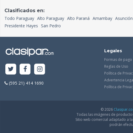
Clasificados en:
Todo Paraguay
Alto Paraguay
Alto Paraná
Amambay
Asunción
Presidente Hayes
San Pedro
Legales
Formas de pago
Reglas de Uso
Política de Priva
Advertencia Lega
(595 21) 414 1690
Política de Priv
© 2026
Clasipar.c
Todas las imágenes de productos 
Sitio web comercial adaptado a l
podrán efectu