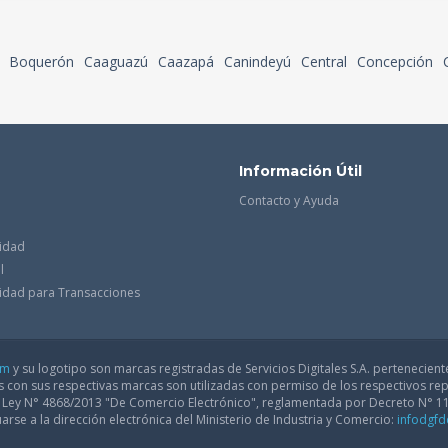
Boquerón
Caaguazú
Caazapá
Canindeyú
Central
Concepción
Información Útil
Contacto y Ayuda
cidad
l
acidad para Transacciones
om
y su logotipo son marcas registradas de Servicios Digitales S.A. pertenecient
con sus respectivas marcas son utilizadas con permiso de los respectivos rep
a Ley N° 4868/2013 "De Comercio Electrónico", reglamentada por Decreto N° 1
arse a la dirección electrónica del Ministerio de Industria y Comercio:
infodgf