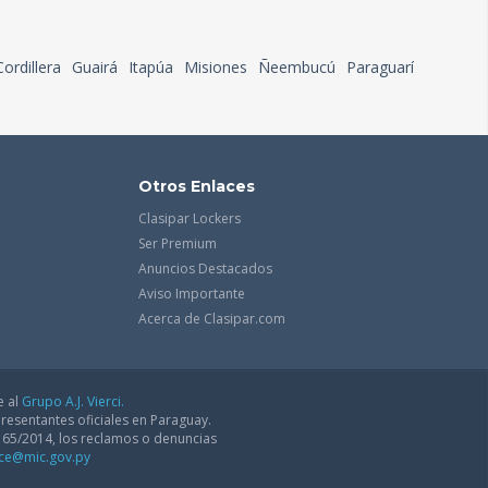
Cordillera
Guairá
Itapúa
Misiones
Ñeembucú
Paraguarí
Otros Enlaces
Clasipar Lockers
Ser Premium
Anuncios Destacados
Aviso Importante
Acerca de Clasipar.com
e al
Grupo A.J. Vierci.
resentantes oficiales en Paraguay.
165/2014, los reclamos o denuncias
dce@mic.gov.py