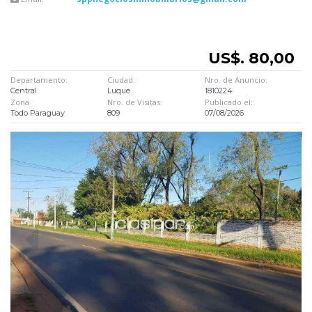
US$. 80,00
Departamento:
Ciudad:
Nro. de Anuncio:
Central
Luque
1810224
Zona
Nro. de Visitas:
Publicado el:
Todo Paraguay
809
07/08/2026