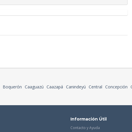
Boquerón
Caaguazú
Caazapá
Canindeyú
Central
Concepción
Información Útil
Contacto y Ayuda