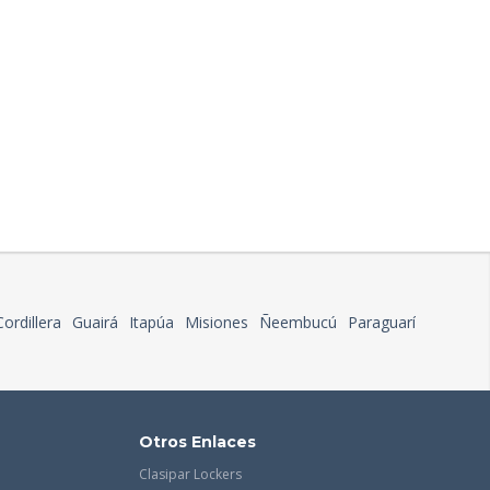
Cordillera
Guairá
Itapúa
Misiones
Ñeembucú
Paraguarí
Otros Enlaces
Clasipar Lockers