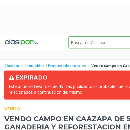
Clasipar
Inmuebles / Propiedades rurales
Vendo campo en Caaz
EXPIRADO
Este anuncio lleva más de 45 días publicado. Es probable que la
relacionados a continuación del mismo.
VENDO
VENDO CAMPO EN CAAZAPA DE 5
GANADERIA
Y REFORESTACION E