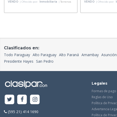
VENDO
| Ofrecido por:
Inmobiliaria
|
Terrenos
VENDO
| Ofrecido por:
Clasificados en:
Todo Paraguay
Alto Paraguay
Alto Paraná
Amambay
Asunción
Presidente Hayes
San Pedro
Legales
Formas de pago
Reglas de Uso
Política de Priva
Advertencia Lega
(595 21) 414 1690
Política de Priv