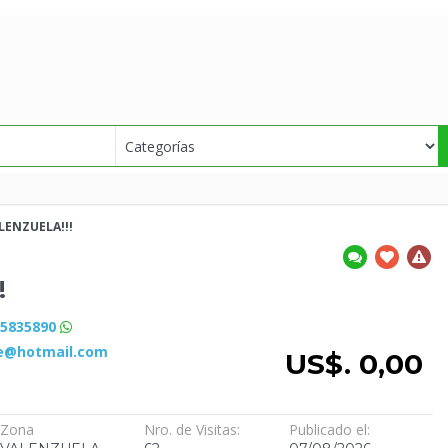
LENZUELA!!!
!
85835890
e@hotmail.com
US$. 0,00
Zona
Nro. de Visitas:
Publicado el: