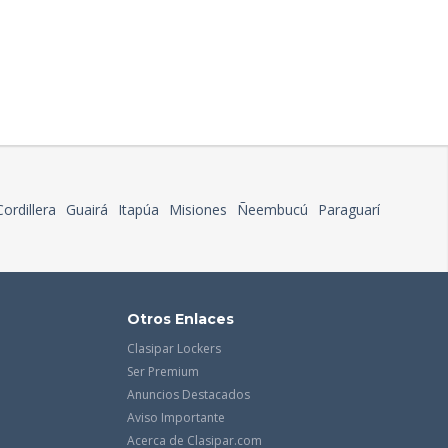
Cordillera
Guairá
Itapúa
Misiones
Ñeembucú
Paraguarí
Otros Enlaces
Clasipar Lockers
Ser Premium
Anuncios Destacados
Aviso Importante
Acerca de Clasipar.com