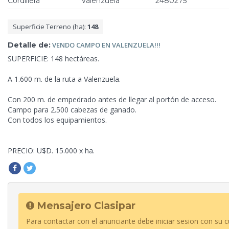
Cordillera
Valenzuela
2480275
Superficie Terreno (ha):
148
Detalle de:
VENDO CAMPO EN
VALENZUELA!!!
SUPERFICIE: 148 hectáreas.
A 1.600 m. de la ruta a Valenzuela.
Con 200 m. de empedrado antes de llegar al portón de acceso.
Campo para 2.500 cabezas de
ganado.
Con todos los equipamientos.
PRECIO: U$D. 15.000 x ha.
Mensajero Clasipar
Para contactar con el anunciante debe iniciar sesion con su c