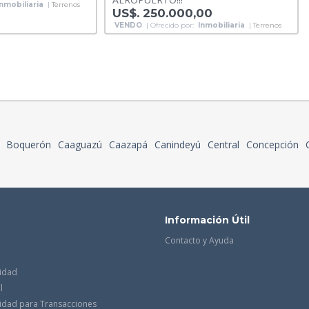
Inmobiliaria
|
Terrenos
US$. 250.000,00
VENDO
| Ofrecido por:
Inmobiliaria
|
Terrenos
Boquerón
Caaguazú
Caazapá
Canindeyú
Central
Concepción
Información Útil
Contacto y Ayuda
cidad
l
acidad para Transacciones