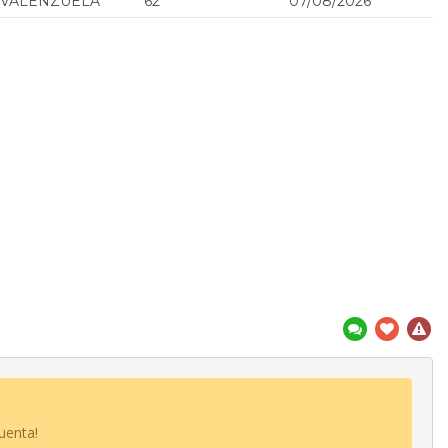
VALENZUELA
62
07/08/2026
uenta!