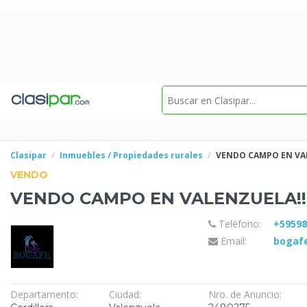
Clasipar
Inmuebles / Propiedades rurales
VENDO CAMPO EN
VA
VENDO
VENDO CAMPO EN
VALENZUELA!!
Teléfono:
+5959
Email:
bogaf
Departamento:
Ciudad:
Nro. de Anuncio: