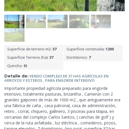
Superficie de terreno m2:
37
Superficie construida:
1200
Superficie Terreno (ha):
37
Dormitorios:
7
Quincho:
SI
Detalle de:
VENDO COMPLEJO DE 37 HAS AGRÍCOLAS
EN
ARROYOS Y ESTEROS , PARA ENGORDE INTENSIVO
Importante propiedad agrícola preparado para engorde
intensivo, totalmente pasturas, brizantha , Camerún con 2
grandes galpones de más de 1000 m2 , que antiguamente era
una fábrica de caña , casa patronal, casa de administración,
retiro , corral, chiquero, gallinero, 3 piscinas para tilapia, en
cercanías del complejo Carlos Santos, ( canchas de golf ) y
cerca de la ruta asfaltada , luz eléctrica , comederos, pozos,
tanque elevados, 7 dormitorios,
tipo rural, superficie 37 has,