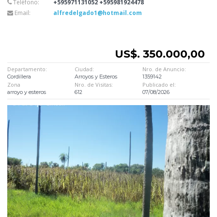
Teléfono:
+595971131052 +595981924478
Email:
alfredelgado1@hotmail.com
US$. 350.000,00
Departamento:
Ciudad:
Nro. de Anuncio:
Cordillera
Arroyos y Esteros
1359142
Zona
Nro. de Visitas:
Publicado el:
arroyo y esteros
612
07/08/2026