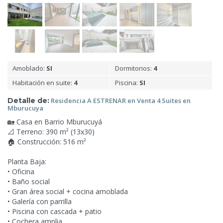
Amoblado:
SI
Dormitorios:
4
Habitación en suite:
4
Piscina:
SI
Detalle de:
Residencia A ESTRENAR en Venta 4
Suites en
Mburucuya
🏡 Casa en Barrio Mburucuyá
📐 Terreno: 390 m² (13x30)
🏠 Construcción: 516 m²
Planta Baja:
• Oficina
• Baño social
• Gran área social + cocina amoblada
• Galería con parrilla
• Piscina con cascada + patio
• Cochera amplia