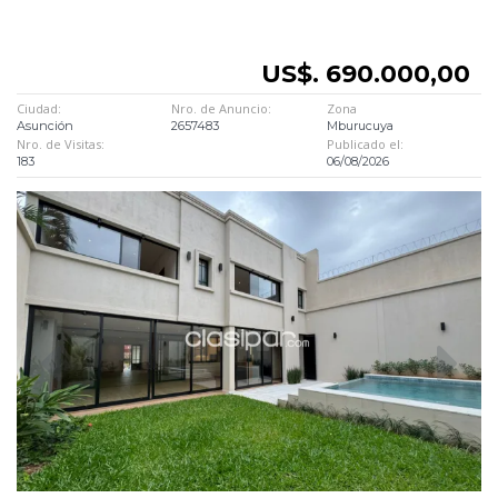
US$. 690.000,00
Ciudad:
Nro. de Anuncio:
Zona
Asunción
2657483
Mburucuya
Nro. de Visitas:
Publicado el:
183
06/08/2026