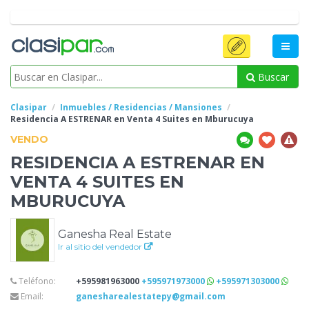
Buscar
Clasipar
Inmuebles / Residencias / Mansiones
Residencia A ESTRENAR en Venta 4
Suites en Mburucuya
VENDO
RESIDENCIA A ESTRENAR EN
VENTA 4
SUITES EN
MBURUCUYA
Ganesha Real Estate
Ir al sitio del vendedor
Teléfono:
+595981963000
+595971973000
+595971303000
Email:
ganesharealestatepy@gmail.com