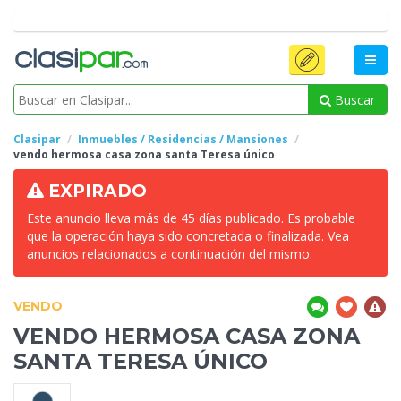
Buscar
Clasipar
Inmuebles / Residencias / Mansiones
vendo hermosa casa zona santa Teresa
único
EXPIRADO
Este anuncio lleva más de 45 días publicado. Es probable
que la operación haya sido concretada o finalizada. Vea
anuncios relacionados a continuación del mismo.
VENDO
VENDO HERMOSA CASA ZONA
SANTA TERESA
ÚNICO