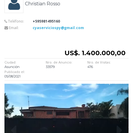
Christian Rosso
Teléfono:
+595981495160
Email:
cyaserviciospy@gmail.com
US$. 1.400.000,00
Ciudad:
Nro. de Anuncio:
Nro. de Visitas:
Asunción
33579
476
Publicado el:
05/08/2021