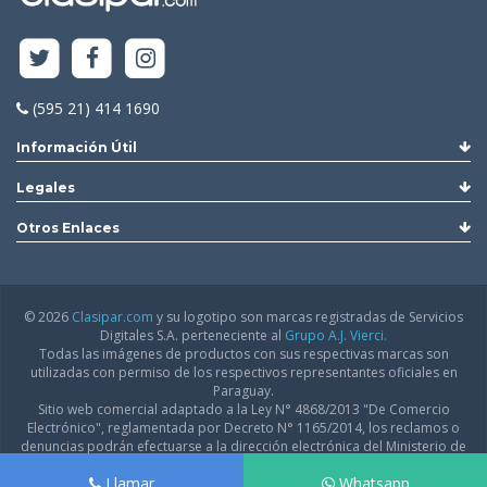
(595 21) 414 1690
Información Útil
Legales
Otros Enlaces
© 2026
Clasipar.com
y su logotipo son marcas registradas de Servicios
Digitales S.A. perteneciente al
Grupo A.J. Vierci.
Todas las imágenes de productos con sus respectivas marcas son
utilizadas con permiso de los respectivos representantes oficiales en
Paraguay.
Sitio web comercial adaptado a la Ley N° 4868/2013 "De Comercio
Electrónico", reglamentada por Decreto N° 1165/2014, los reclamos o
denuncias podrán efectuarse a la dirección electrónica del Ministerio de
Industria y Comercio:
infodgfdce@mic.gov.py
Llamar
Whatsapp