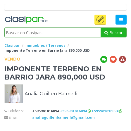
Buscar
Clasipar
Inmuebles / Terrenos
Imponente Terreno en Barrio Jara 890,000
USD
VENDO
IMPONENTE TERRENO EN
BARRIO JARA 890,000
USD
Analia Guillen Balmelli
Teléfono:
+595981816094
+595981816094
+595981816094
Email:
analiaguillenbalmelli@gmail.com