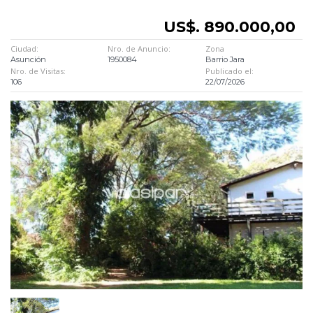
US$. 890.000,00
Ciudad:
Nro. de Anuncio:
Zona
Asunción
1950084
Barrio Jara
Nro. de Visitas:
Publicado el:
106
22/07/2026