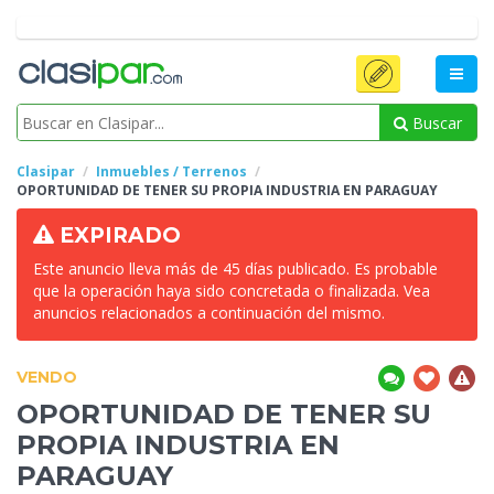
Buscar
Clasipar
Inmuebles / Terrenos
OPORTUNIDAD DE TENER SU PROPIA
INDUSTRIA EN PARAGUAY
EXPIRADO
Este anuncio lleva más de 45 días publicado. Es probable
que la operación haya sido concretada o finalizada. Vea
anuncios relacionados a continuación del mismo.
VENDO
OPORTUNIDAD DE TENER SU
PROPIA
INDUSTRIA EN
PARAGUAY