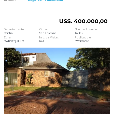
US$. 400.000,00
Departamento:
Ciudad:
Nro. de Anuncio:
Central
San Lorenzo
14583
Zona
Nro. de Visitas:
Publicado el:
BARSEQUILLO
641
07/08/2026