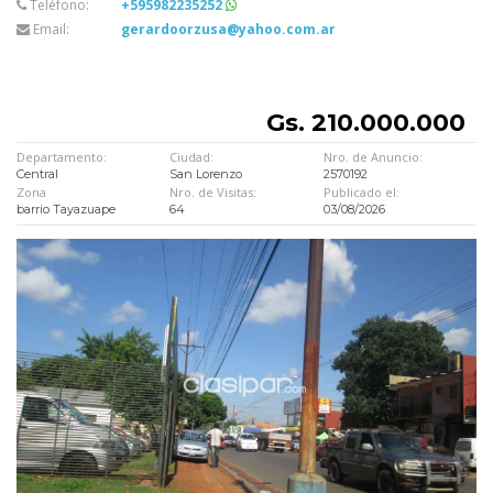
Teléfono:
+595982235252
Email:
gerardoorzusa@yahoo.com.ar
Gs. 210.000.000
Departamento:
Ciudad:
Nro. de Anuncio:
Central
San Lorenzo
2570192
Zona
Nro. de Visitas:
Publicado el:
barrio Tayazuape
64
03/08/2026