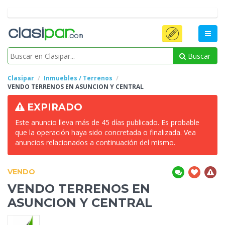
Buscar
Clasipar
Inmuebles / Terrenos
VENDO TERRENOS EN ASUNCION Y
CENTRAL
EXPIRADO
Este anuncio lleva más de 45 días publicado. Es probable
que la operación haya sido concretada o finalizada. Vea
anuncios relacionados a continuación del mismo.
VENDO
VENDO TERRENOS EN
ASUNCION Y
CENTRAL