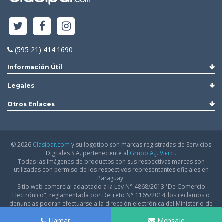
(595 21) 414 1690
Información Útil
Legales
Otros Enlaces
© 2026
Clasipar.com
y su logotipo son marcas registradas de Servicios
Digitales S.A. perteneciente al
Grupo A.J. Vierci.
Todas las imágenes de productos con sus respectivas marcas son
utilizadas con permiso de los respectivos representantes oficiales en
Paraguay.
Sitio web comercial adaptado a la Ley N° 4868/2013 "De Comercio
Electrónico", reglamentada por Decreto N° 1165/2014, los reclamos o
denuncias podrán efectuarse a la dirección electrónica del Ministerio de
Industria y Comercio:
infodgfdce@mic.gov.py
Llamar
Mensaje