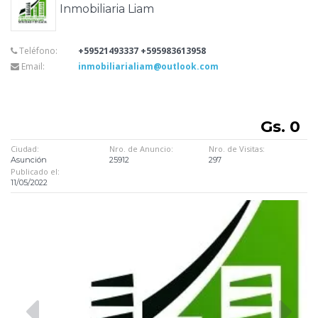
Inmobiliaria Liam
Teléfono:
+59521493337 +595983613958
Email:
inmobiliarialiam@outlook.com
Gs. 0
Ciudad:
Nro. de Anuncio:
Nro. de Visitas:
Asunción
25912
297
Publicado el:
11/05/2022