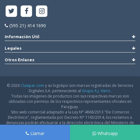
(595 21) 414 1690
Información Útil
Legales
Otros Enlaces
© 2026
Clasipar.com
y su logotipo son marcas registradas de Servicios
Digitales S.A. perteneciente al
Grupo A.J. Vierci.
Todas las imágenes de productos con sus respectivas marcas son
utilizadas con permiso de los respectivos representantes oficiales en
Paraguay.
Sitio web comercial adaptado a la Ley N° 4868/2013 "De Comercio
Electrónico", reglamentada por Decreto N° 1165/2014, los reclamos o
denuncias podrán efectuarse a la dirección electrónica del Ministerio de
Industria y Comercio:
infodgfdce@mic.gov.py
Llamar
Whatsapp