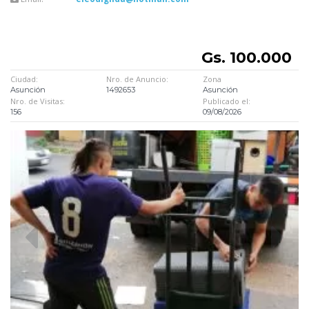
Gs. 100.000
Ciudad:
Nro. de Anuncio:
Zona
Asunción
1492653
Asunción
Nro. de Visitas:
Publicado el:
156
09/08/2026