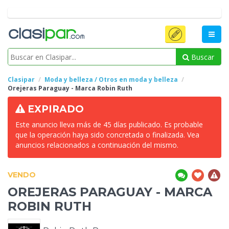
Buscar
Clasipar
Moda y belleza / Otros en moda y belleza
Orejeras
Paraguay - Marca Robin Ruth
EXPIRADO
Este anuncio lleva más de 45 días publicado. Es probable
que la operación haya sido concretada o finalizada. Vea
anuncios relacionados a continuación del mismo.
VENDO
OREJERAS
PARAGUAY - MARCA
ROBIN RUTH