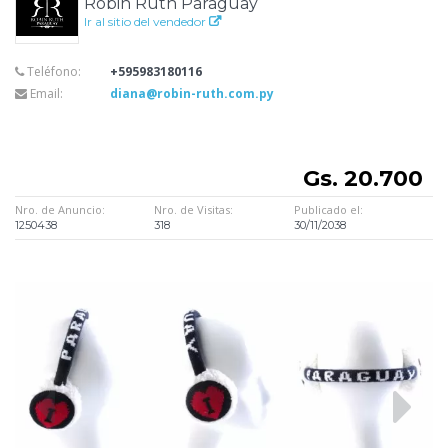
Robin Ruth Paraguay
Ir al sitio del vendedor
Teléfono:
+595983180116
Email:
diana@robin-ruth.com.py
Gs. 20.700
Nro. de Anuncio:
Nro. de Visitas:
Publicado el:
1250438
318
30/11/2038