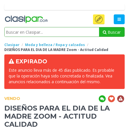
Buscar
Clasipar
Moda y belleza / Ropa y calzados
DISEÑOS PARA EL DIA DE LA MADRE
Zoom - Actitud Calidad
EXPIRADO
Este anuncio lleva más de 45 días publicado. Es probable
que la operación haya sido concretada o finalizada. Vea
anuncios relacionados a continuación del mismo.
VENDO
DISEÑOS PARA EL DIA DE LA
MADRE
ZOOM - ACTITUD
CALIDAD