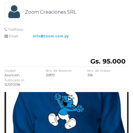
Zoom Creaciones SRL
Teléfono:
Email:
info@zoom.com.py
Gs. 95.000
Ciudad:
Nro. de Anuncio:
Nro. de Visitas:
Asunción
32870
356
Publicado el:
12/07/2018