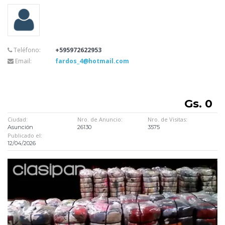
Teléfono:
+595972622953
Email:
fardos_4@hotmail.com
Gs. 0
Ciudad:
Nro. de Anuncio:
Nro. de Visitas:
Asunción
26130
3575
Publicado el:
12/04/2026