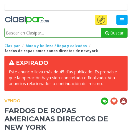
Buscar
Clasipar
Moda y belleza / Ropa y calzados
fardos de
ropas americanas directos de new york
EXPIRADO
Este anuncio lleva más de 45 días publicado. Es probable
que la operación haya sido concretada o finalizada. Vea
anuncios relacionados a continuación del mismo.
VENDO
FARDOS DE
ROPAS
AMERICANAS DIRECTOS DE
NEW YORK